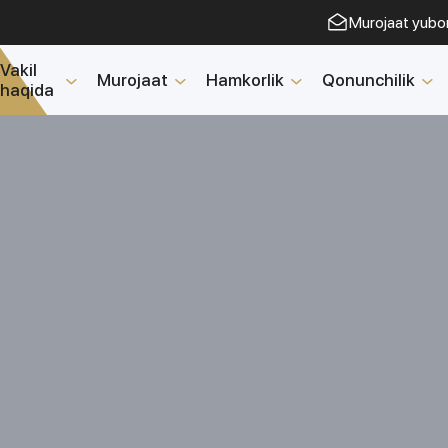
Murojaat yubo
Vakil
Murojaat
Hamkorlik
Qonunchilik
haqida