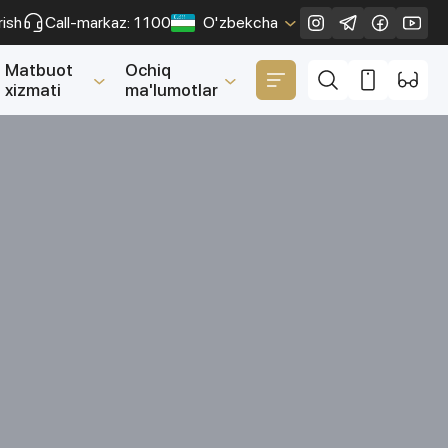
rish
Call-markaz: 1100
O'zbekcha
Yopish
Matbuot
Ochiq
xizmati
ma'lumotlar