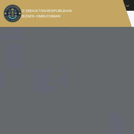
Русский
O’ZBEKISTON RESPUBLIKASI
BIZNES-OMBUDSMAN
[]
Уполномоченный при Президенте Республики
Узбекистан по защите прав и законных
интересов субъектов предпринимательства