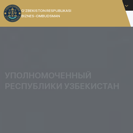
Русский
O’ZBEKISTON RESPUBLIKASI
BIZNES-OMBUDSMAN
[]
УПОЛНОМОЧЕННЫЙ
РЕСПУБЛИКИ УЗБЕКИСТАН
Уполномоченный при Президенте Республики
Узбекистан по защите прав и законных
интересов субъектов предпринимательства