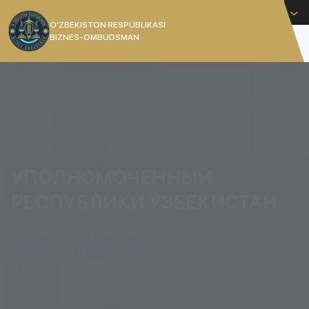
Русский
O’ZBEKISTON RESPUBLIKASI
BIZNES-OMBUDSMAN
[]
УПОЛНОМОЧЕННЫЙ
РЕСПУБЛИКИ УЗБЕКИСТАН
Уполномоченный при Президенте Республики
Узбекистан по защите прав и законных
интересов субъектов предпринимательства