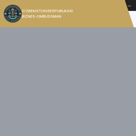
O'zbekcha
O’ZBEKISTON RESPUBLIKASI
BIZNES-OMBUDSMAN
[]