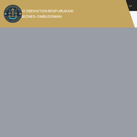
O'zbekcha
O’ZBEKISTON RESPUBLIKASI
BIZNES-OMBUDSMAN
[]