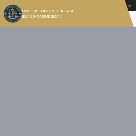
O'zbekcha
O’ZBEKISTON RESPUBLIKASI
BIZNES-OMBUDSMAN
[]