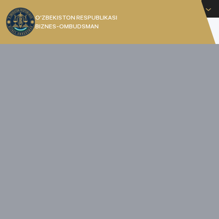
O'zbekcha
O’ZBEKISTON RESPUBLIKASI
BIZNES-OMBUDSMAN
[]