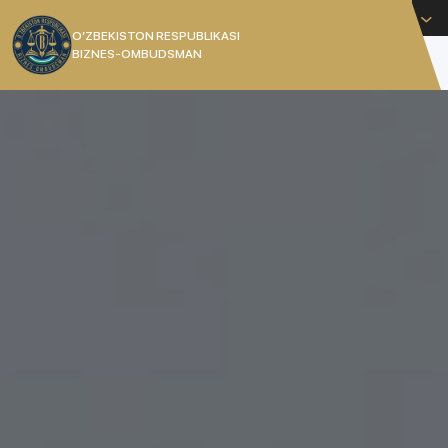
Русский
O’ZBEKISTON RESPUBLIKASI
BIZNES-OMBUDSMAN
[]