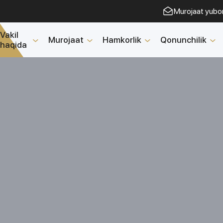
Murojaat yubo
Vakil
Murojaat
Hamkorlik
Qonunchilik
haqida