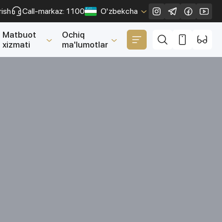
rish
Call-markaz: 1100
O'zbekcha
Yopish
Matbuot
Ochiq
xizmati
ma'lumotlar