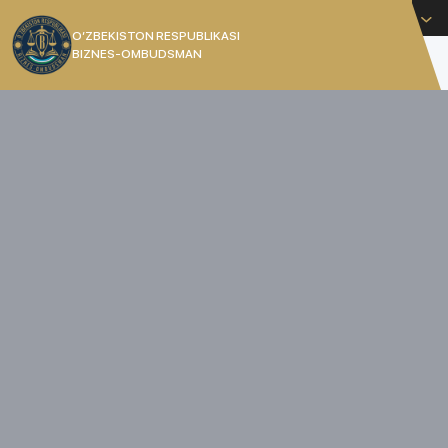
O'zbekcha
O’ZBEKISTON RESPUBLIKASI
BIZNES-OMBUDSMAN
[]