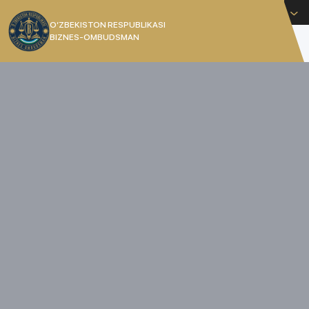
O'zbekcha
O’ZBEKISTON RESPUBLIKASI
BIZNES-OMBUDSMAN
[]