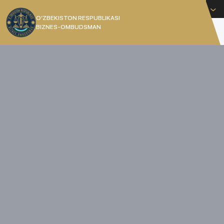
O'zbekcha
O’ZBEKISTON RESPUBLIKASI
BIZNES-OMBUDSMAN
[]