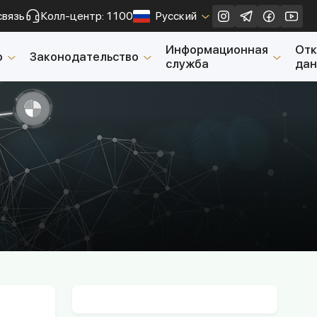
связь
Колл-центр: 1100
Русский
Закрыть
Информационная
От
о
Законодательство
служба
да
и
и их мониторинг