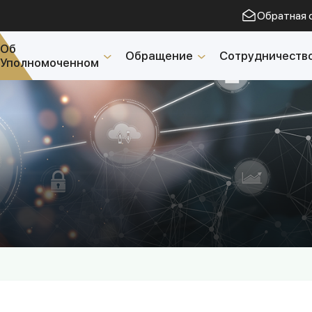
Обратная 
Об
Обращение
Сотрудничеств
Уполномоченном
Открытые данные
2023 год
2025 год
2024 год
Бюджетный отчёт
Открытые данные
Отчеты
Борьба с коррупцией
Гендерное равенство
Механизмы поддержк
предпринимательства 