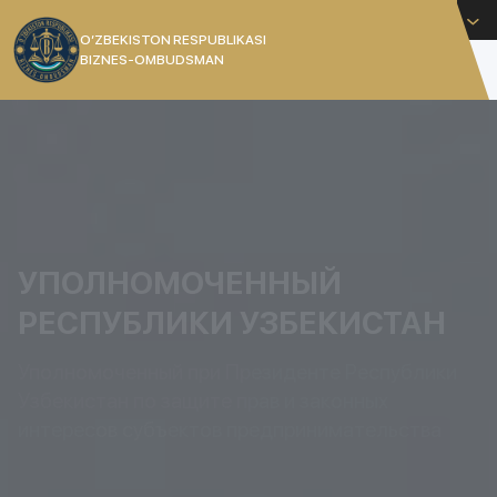
Русский
O’ZBEKISTON RESPUBLIKASI
BIZNES-OMBUDSMAN
[]
УПОЛНОМОЧЕННЫЙ
РЕСПУБЛИКИ УЗБЕКИСТАН
Уполномоченный при Президенте Республики
Узбекистан по защите прав и законных
интересов субъектов предпринимательства