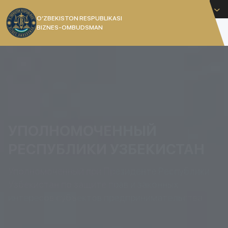
Русский
O’ZBEKISTON RESPUBLIKASI
BIZNES-OMBUDSMAN
[]
УПОЛНОМОЧЕННЫЙ
РЕСПУБЛИКИ УЗБЕКИСТАН
Уполномоченный при Президенте Республики
Узбекистан по защите прав и законных
интересов субъектов предпринимательства