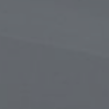
в
сти