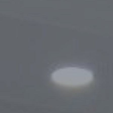
Порядок обращения
Результаты обращений
Контакты
Сотрудничество
Меморандумы о сотрудничестве
Сайты зарубежных Бизнес-омбудсмено
Зарубежные визиты
Законодательство
Новости законодательства
По регулированию проверок
Правовые акты, касающиеся деятельно
Бизнес-омбудсмена
Информационная служба
Новости
Фотогалерея