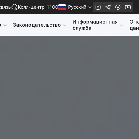
связь
Колл-центр: 1100
Русский
Закрыть
Информационная
От
о
Законодательство
служба
да