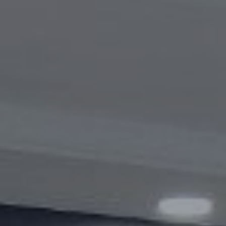
Видеогалерея
Oбъявление
Вопросы и ответы
Контактная информация службы
Открытые данные
2023 год
2025 год
2024 год
Бюджетный отчёт
Открытые данные
Отчеты
Борьба с коррупцией
Гендерное равенство
Механизмы поддержки
предпринимательства и их мониторинг