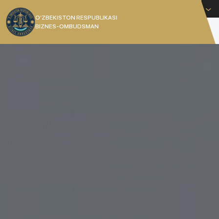
Русский
O’ZBEKISTON RESPUBLIKASI
BIZNES-OMBUDSMAN
[]
УПОЛНОМОЧЕННЫЙ
РЕСПУБЛИКИ УЗБЕКИСТАН
Уполномоченный при Президенте Республики
Узбекистан по защите прав и законных
интересов субъектов предпринимательства