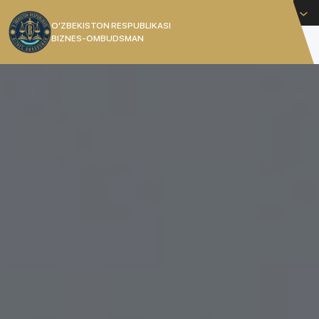
Русский
O’ZBEKISTON RESPUBLIKASI
BIZNES-OMBUDSMAN
[]