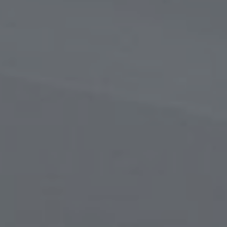
в
сти