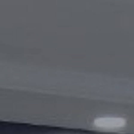
Видеогалерея
Oбъявление
Вопросы и ответы
Контактная информация службы
Открытые данные
2023 год
2025 год
2024 год
Бюджетный отчёт
Открытые данные
Отчеты
Борьба с коррупцией
Гендерное равенство
Механизмы поддержки
предпринимательства и их мониторинг