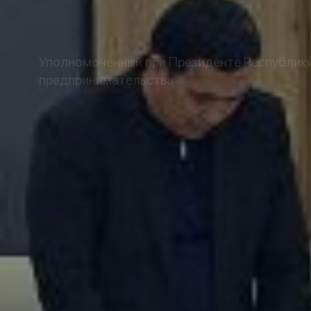
Уполномоченный при Президенте Республики 
предпринимательства