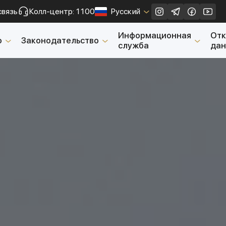
связь
Колл-центр: 1100
Русский
Закрыть
Информационная
От
о
Законодательство
служба
да