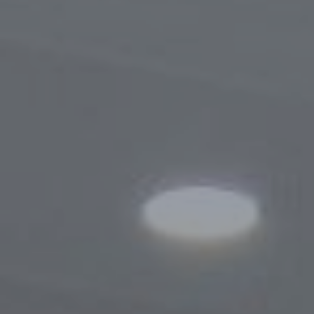
Порядок обращения
Результаты обращений
Контакты
Сотрудничество
Меморандумы о сотрудничестве
Сайты зарубежных Бизнес-омбудсмено
Зарубежные визиты
Законодательство
Новости законодательства
По регулированию проверок
Правовые акты, касающиеся деятельно
Бизнес-омбудсмена
Информационная служба
Новости
Фотогалерея