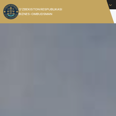
Русский
O’ZBEKISTON RESPUBLIKASI
BIZNES-OMBUDSMAN
[]