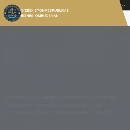
Русский
O’ZBEKISTON RESPUBLIKASI
BIZNES-OMBUDSMAN
[]
Уполномоченный при Президенте Республики
Узбекистан по защите прав и законных
интересов субъектов предпринимательства