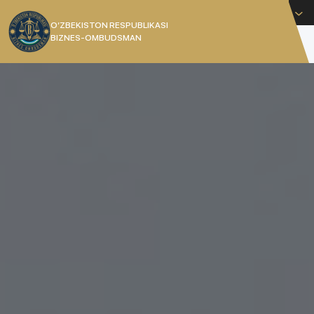
Русский
O’ZBEKISTON RESPUBLIKASI
BIZNES-OMBUDSMAN
[]