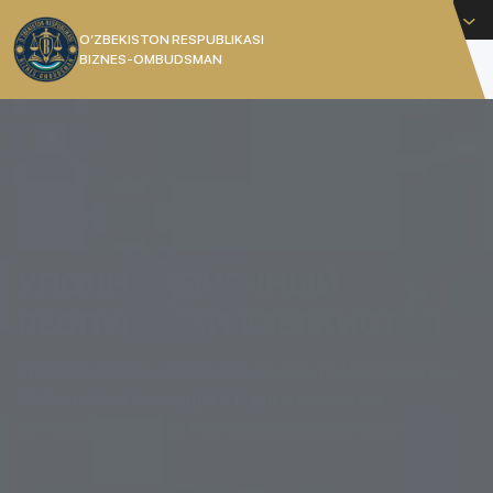
Русский
O’ZBEKISTON RESPUBLIKASI
BIZNES-OMBUDSMAN
[]
УПОЛНОМОЧЕННЫЙ
РЕСПУБЛИКИ УЗБЕКИСТАН
Уполномоченный при Президенте Республики
Узбекистан по защите прав и законных
интересов субъектов предпринимательства