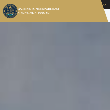
Русский
O’ZBEKISTON RESPUBLIKASI
BIZNES-OMBUDSMAN
[]