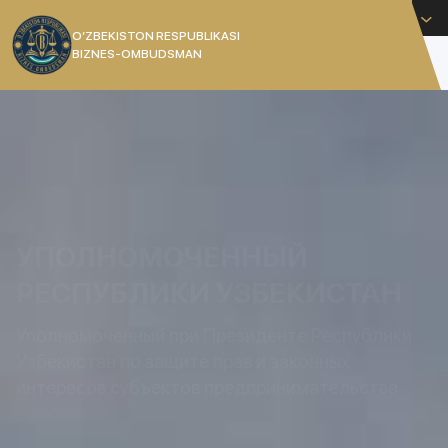
Русский
O’ZBEKISTON RESPUBLIKASI
BIZNES-OMBUDSMAN
[]
УПОЛНОМОЧЕННЫЙ
РЕСПУБЛИКИ УЗБЕКИСТАН
Уполномоченный при Президенте Республики
Узбекистан по защите прав и законных
интересов субъектов предпринимательства