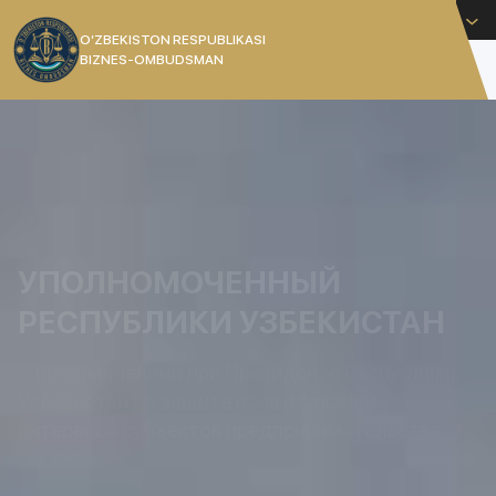
Русский
O’ZBEKISTON RESPUBLIKASI
BIZNES-OMBUDSMAN
[]
УПОЛНОМОЧЕННЫЙ
РЕСПУБЛИКИ УЗБЕКИСТАН
Уполномоченный при Президенте Республики
Узбекистан по защите прав и законных
интересов субъектов предпринимательства