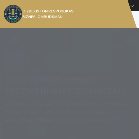
Русский
O’ZBEKISTON RESPUBLIKASI
BIZNES-OMBUDSMAN
[]
УПОЛНОМОЧЕННЫЙ
РЕСПУБЛИКИ УЗБЕКИСТАН
Уполномоченный при Президенте Республики
Узбекистан по защите прав и законных
интересов субъектов предпринимательства