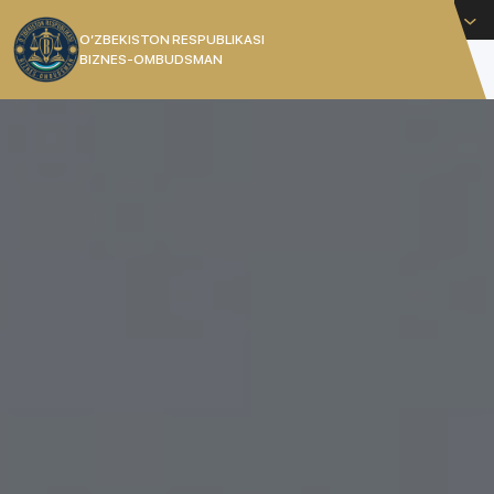
Русский
O’ZBEKISTON RESPUBLIKASI
BIZNES-OMBUDSMAN
[]