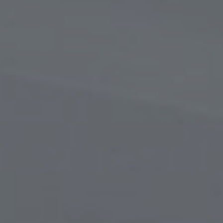
в
сти