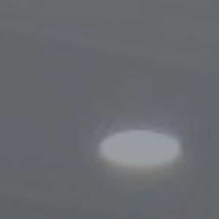
Порядок обращения
Результаты обращений
Контакты
Сотрудничество
Меморандумы о сотрудничестве
Сайты зарубежных Бизнес-омбудсмено
Зарубежные визиты
Законодательство
Новости законодательства
По регулированию проверок
Правовые акты, касающиеся деятельно
Бизнес-омбудсмена
Информационная служба
Новости
Фотогалерея