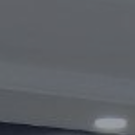
Видеогалерея
Oбъявление
Вопросы и ответы
Контактная информация службы
Открытые данные
2023 год
2025 год
2024 год
Бюджетный отчёт
Открытые данные
Отчеты
Борьба с коррупцией
Гендерное равенство
Механизмы поддержки
предпринимательства и их мониторинг