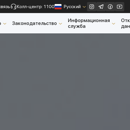
связь
Колл-центр: 1100
Русский
Закрыть
Информационная
От
о
Законодательство
служба
да