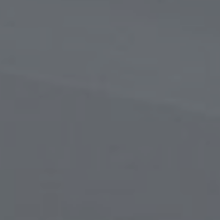
в
сти