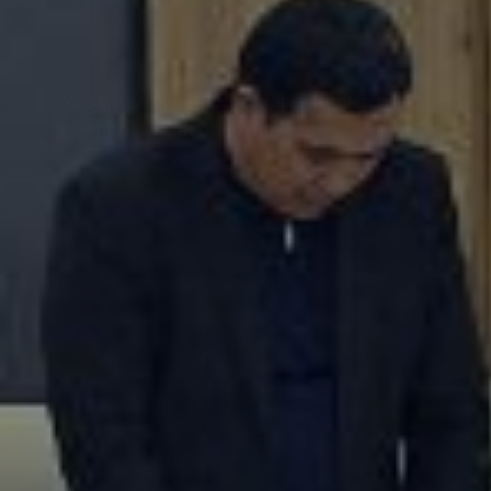
Уполномоченный при Президенте Республики 
предпринимательства