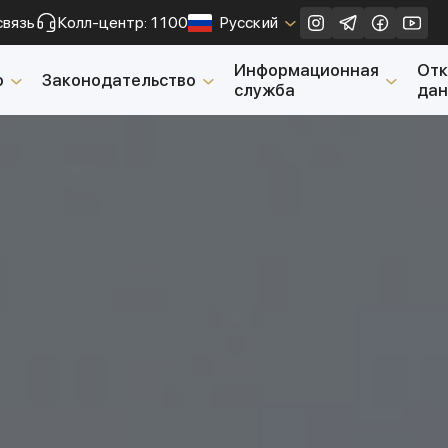
связь
Колл-центр: 1100
Русский
Закрыть
Информационная
От
о
Законодательство
служба
да