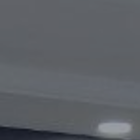
Видеогалерея
Oбъявление
Вопросы и ответы
Контактная информация службы
Открытые данные
2023 год
2025 год
2024 год
Бюджетный отчёт
Открытые данные
Отчеты
Борьба с коррупцией
Гендерное равенство
Механизмы поддержки
предпринимательства и их мониторинг