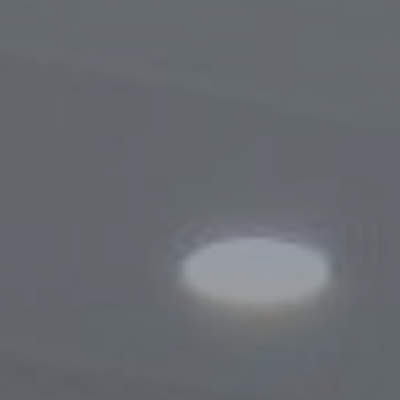
Порядок обращения
Результаты обращений
Контакты
Сотрудничество
Меморандумы о сотрудничестве
Сайты зарубежных Бизнес-омбудсмено
Зарубежные визиты
Законодательство
Новости законодательства
По регулированию проверок
Правовые акты, касающиеся деятельно
Бизнес-омбудсмена
Информационная служба
Новости
Фотогалерея