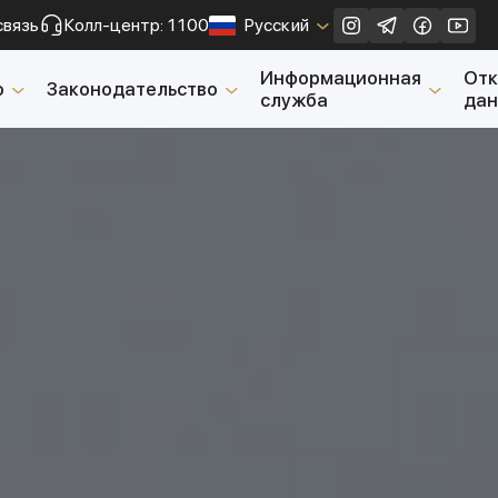
связь
Колл-центр: 1100
Русский
Закрыть
Информационная
От
о
Законодательство
служба
да