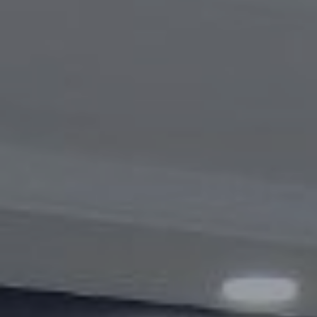
Видеогалерея
Oбъявление
Вопросы и ответы
Контактная информация службы
Открытые данные
2023 год
2025 год
2024 год
Бюджетный отчёт
Открытые данные
Отчеты
Борьба с коррупцией
Гендерное равенство
Механизмы поддержки
предпринимательства и их мониторинг