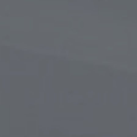
в
сти