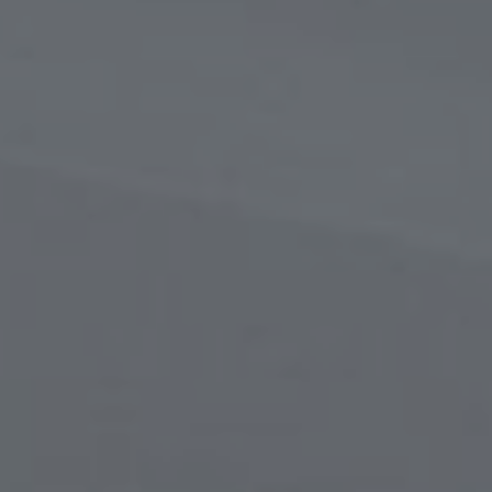
в
сти