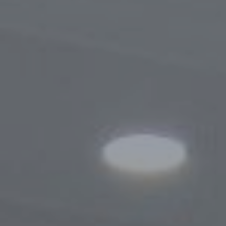
Порядок обращения
Результаты обращений
Контакты
Сотрудничество
Меморандумы о сотрудничестве
Сайты зарубежных Бизнес-омбудсмено
Зарубежные визиты
Законодательство
Новости законодательства
По регулированию проверок
Правовые акты, касающиеся деятельно
Бизнес-омбудсмена
Информационная служба
Новости
Фотогалерея