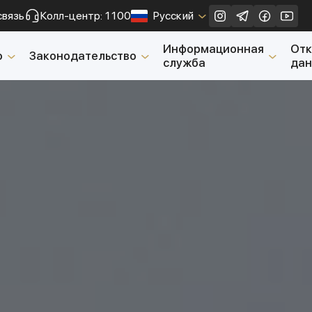
связь
Колл-центр: 1100
Русский
Закрыть
Информационная
От
о
Законодательство
служба
да