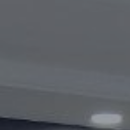
Видеогалерея
Oбъявление
Вопросы и ответы
Контактная информация службы
Открытые данные
2023 год
2025 год
2024 год
Бюджетный отчёт
Открытые данные
Отчеты
Борьба с коррупцией
Гендерное равенство
Механизмы поддержки
предпринимательства и их мониторинг