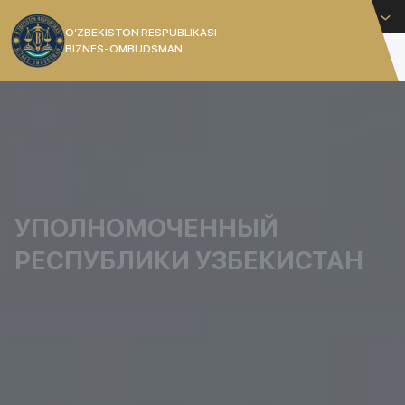
Русский
O’ZBEKISTON RESPUBLIKASI
BIZNES-OMBUDSMAN
[]
УПОЛНОМОЧЕННЫЙ
РЕСПУБЛИКИ УЗБЕКИСТАН