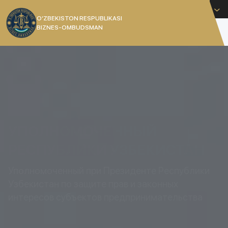
Русский
O’ZBEKISTON RESPUBLIKASI
BIZNES-OMBUDSMAN
[]
УПОЛНОМОЧЕННЫЙ
РЕСПУБЛИКИ УЗБЕКИСТАН
Уполномоченный при Президенте Республики
Узбекистан по защите прав и законных
интересов субъектов предпринимательства