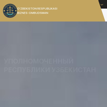
Русский
O’ZBEKISTON RESPUBLIKASI
BIZNES-OMBUDSMAN
[]
УПОЛНОМОЧЕННЫЙ
РЕСПУБЛИКИ УЗБЕКИСТАН
Уполномоченный при Президенте Республики
Узбекистан по защите прав и законных
интересов субъектов предпринимательства