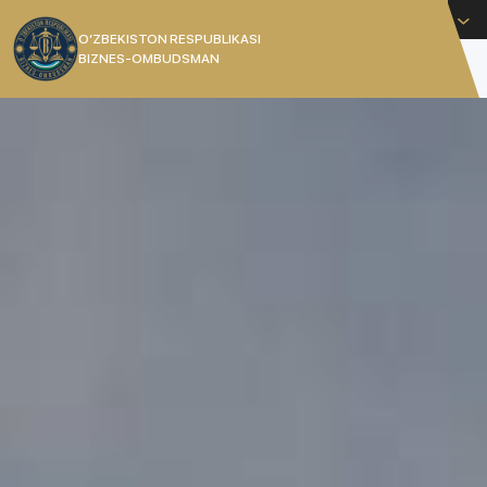
Русский
O’ZBEKISTON RESPUBLIKASI
BIZNES-OMBUDSMAN
[]
Уполномоченный при Президенте Республики
Узбекистан по защите прав и законных
интересов субъектов предпринимательства