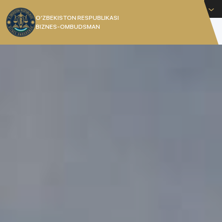
Русский
O’ZBEKISTON RESPUBLIKASI
BIZNES-OMBUDSMAN
[]