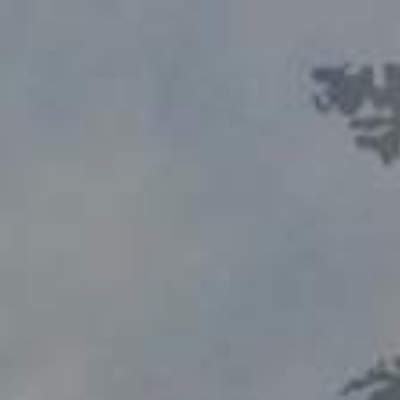
в
сти