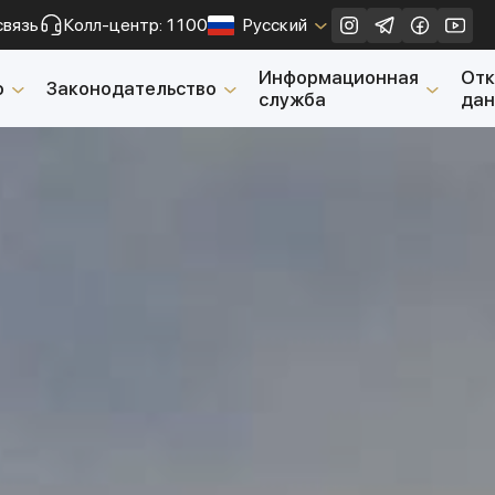
связь
Колл-центр: 1100
Русский
Закрыть
Информационная
От
о
Законодательство
служба
да