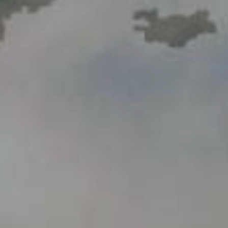
Видеогалерея
Oбъявление
Вопросы и ответы
Контактная информация службы
Открытые данные
2023 год
2025 год
2024 год
Бюджетный отчёт
Открытые данные
Отчеты
Борьба с коррупцией
Гендерное равенство
Механизмы поддержки
предпринимательства и их мониторинг