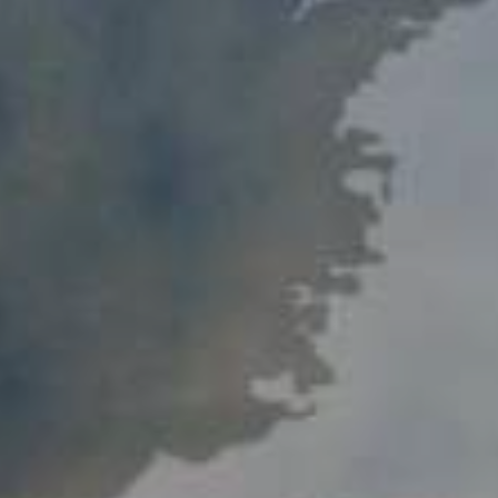
Порядок обращения
Результаты обращений
Контакты
Сотрудничество
Меморандумы о сотрудничестве
Сайты зарубежных Бизнес-омбудсмено
Зарубежные визиты
Законодательство
Новости законодательства
По регулированию проверок
Правовые акты, касающиеся деятельно
Бизнес-омбудсмена
Информационная служба
Новости
Фотогалерея