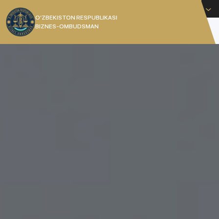
Русский
O’ZBEKISTON RESPUBLIKASI
BIZNES-OMBUDSMAN
[]