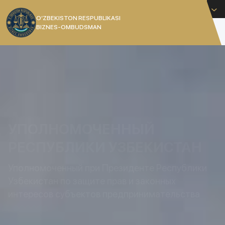
Русский
O’ZBEKISTON RESPUBLIKASI
BIZNES-OMBUDSMAN
[]
УПОЛНОМОЧЕННЫЙ
РЕСПУБЛИКИ УЗБЕКИСТАН
Уполномоченный при Президенте Республики
Узбекистан по защите прав и законных
интересов субъектов предпринимательства