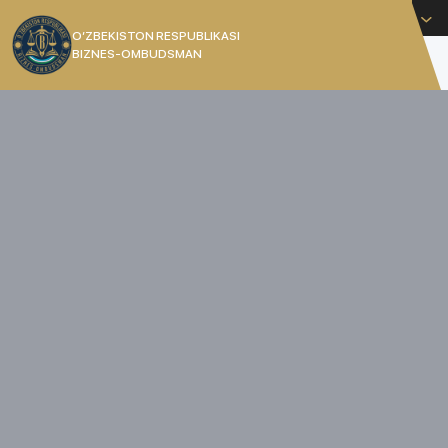
O'zbekcha
O’ZBEKISTON RESPUBLIKASI
BIZNES-OMBUDSMAN
[]