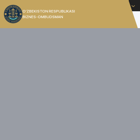
O'zbekcha
O’ZBEKISTON RESPUBLIKASI
BIZNES-OMBUDSMAN
[]