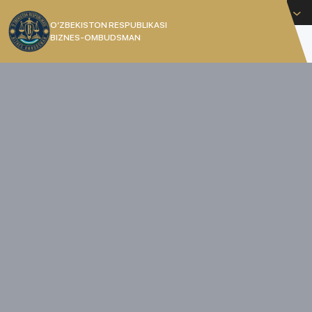
O'zbekcha
O’ZBEKISTON RESPUBLIKASI
BIZNES-OMBUDSMAN
[]