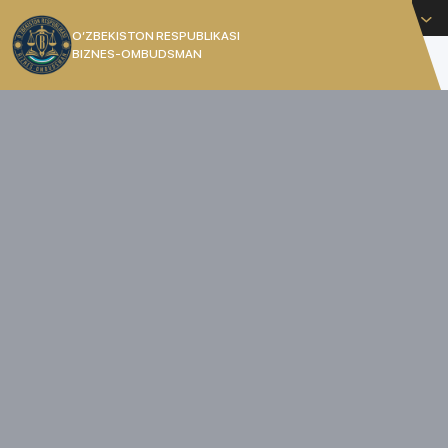
O'zbekcha
O’ZBEKISTON RESPUBLIKASI
BIZNES-OMBUDSMAN
[]