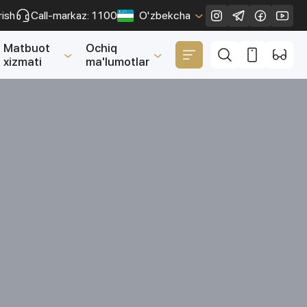
rish
Call-markaz: 1100
O'zbekcha
Yopish
Matbuot
Ochiq
xizmati
ma'lumotlar