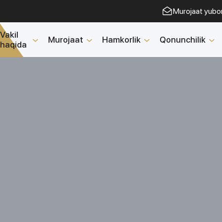
Murojaat yubo
Vakil
Murojaat
Hamkorlik
Qonunchilik
haqida