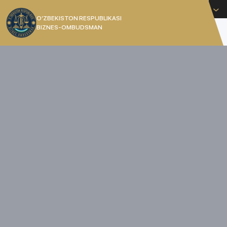
O'zbekcha
O’ZBEKISTON RESPUBLIKASI
BIZNES-OMBUDSMAN
[]