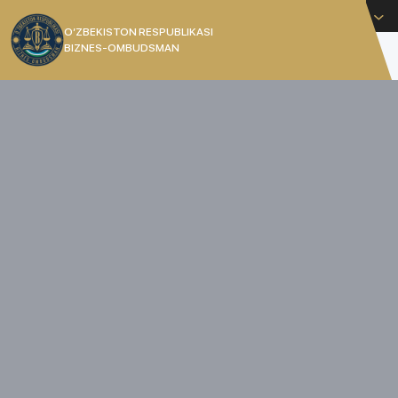
O'zbekcha
O’ZBEKISTON RESPUBLIKASI
BIZNES-OMBUDSMAN
[]