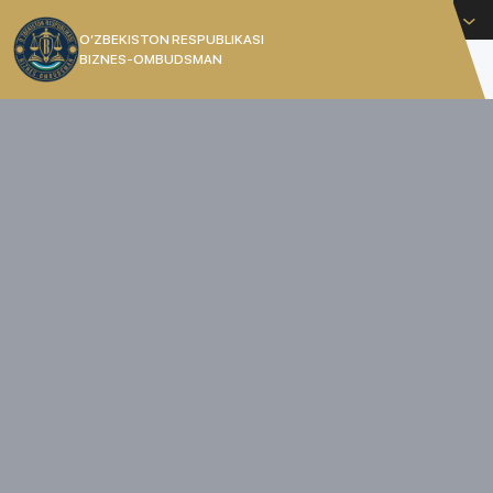
O'zbekcha
O’ZBEKISTON RESPUBLIKASI
BIZNES-OMBUDSMAN
[]