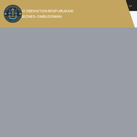
O'zbekcha
O’ZBEKISTON RESPUBLIKASI
BIZNES-OMBUDSMAN
[]